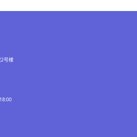
2号楼
8:00