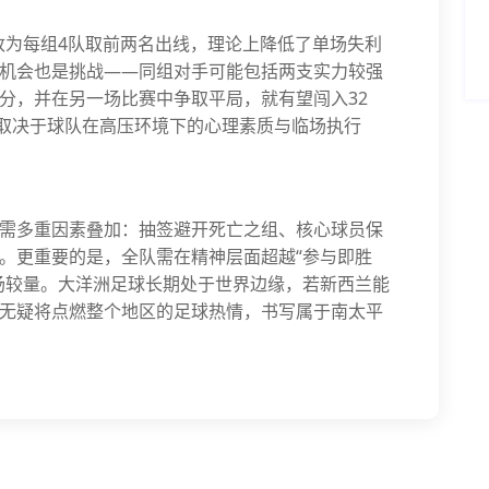
段改为每组4队取前两名出线，理论上降低了单场失利
机会也是挑战——同组对手可能包括两支实力较强
分，并在另一场比赛中争取平局，就有望闯入32
，取决于球队在高压环境下的心理素质与临场执行
需多重因素叠加：抽签避开死亡之组、核心球员保
。更重要的是，全队需在精神层面超越“参与即胜
场较量。大洋洲足球长期处于世界边缘，若新西兰能
无疑将点燃整个地区的足球热情，书写属于南太平