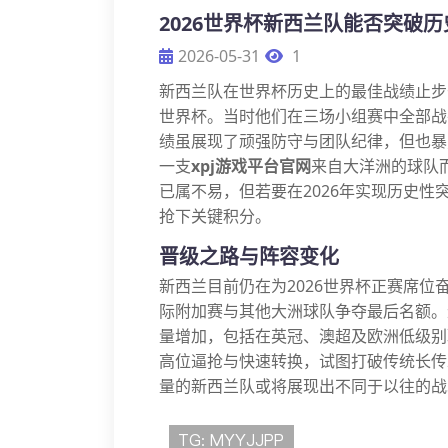
2026世界杯新西兰队能否突破
2026-05-31
1
新西兰队在世界杯历史上的最佳战绩止步
世界杯。当时他们在三场小组赛中全部战
绩虽展现了顽强防守与团队纪律，但也暴
一支
xpj游戏平台官网
来自大洋洲的球队
已属不易，但若要在2026年实现历史
抢下关键积分。
晋级之路与阵容变化
新西兰目前仍在为2026世界杯正赛席
际附加赛与其他大洲球队争夺最后名额。
量增加，包括在英冠、澳超及欧洲低级别
高位逼抢与快速转换，试图打破传统长传
量的新西兰队或将展现出不同于以往的战