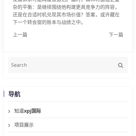
杂的平衡：是继续围绕他构建更具竞争力的阵容，
还是在合适时机兑现其市场价值？答案，或许藏在
下一个转会窗的账本与战绩之中。
上一篇
下一篇
导航
知道
xpj国际
项目展示