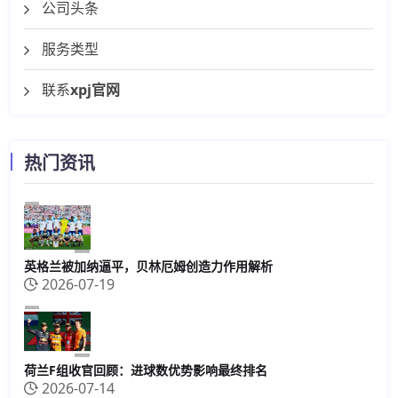
公司头条
服务类型
联系
xpj官网
热门资讯
英格兰被加纳逼平，贝林厄姆创造力作用解析
2026-07-19
荷兰F组收官回顾：进球数优势影响最终排名
2026-07-14