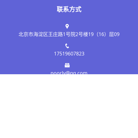
联系方式
北京市海淀区王庄路1号院2号楼19（16）层09
17519607823
poorly@qq.com
上班时间: 上午9:00 - 下午18:00
Copyright © 2026 - 版权所有
XPJ·(中国区)官方网站