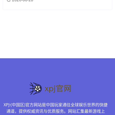
XPJ·(中国区)官方网站是中国玩家通往全球娱乐世界的快捷
通道，提供权威资讯与优质服务。网站汇集最新游戏上