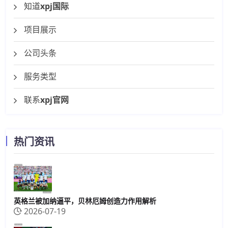
知道
xpj国际
项目展示
公司头条
服务类型
联系
xpj官网
热门资讯
英格兰被加纳逼平，贝林厄姆创造力作用解析
2026-07-19