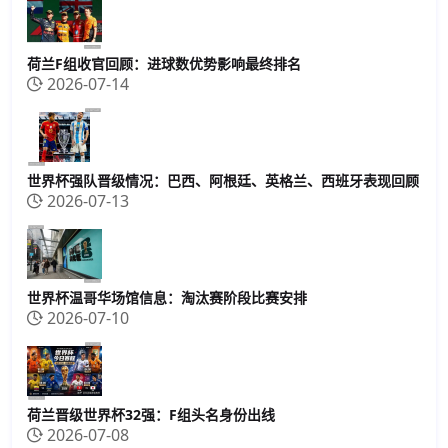
荷兰F组收官回顾：进球数优势影响最终排名
2026-07-14
世界杯强队晋级情况：巴西、阿根廷、英格兰、西班牙表现回顾
2026-07-13
世界杯温哥华场馆信息：淘汰赛阶段比赛安排
2026-07-10
荷兰晋级世界杯32强：F组头名身份出线
2026-07-08