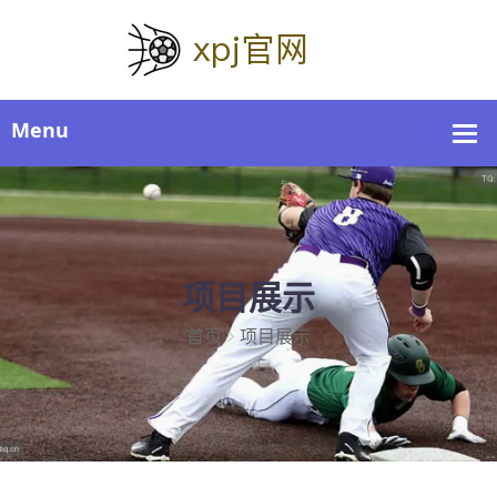
项目展示
首页
项目展示