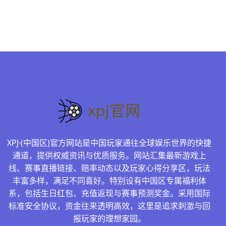
XPJ·(中国区)官方网站是中国玩家通往全球娱乐世界的快捷
通道，提供权威资讯与优质服务。网站汇集最新游戏上
线、赛事直播链接、赔率动态以及玩家心得分享区，玩法
丰富多样，满足不同喜好。特别设有中国区专属福利体
系，包括生日红包、充值返现与赛事预测奖金。采用国际
标准安全协议，资金往来透明高效，这里是追求刺激与回
报玩家的理想家园。