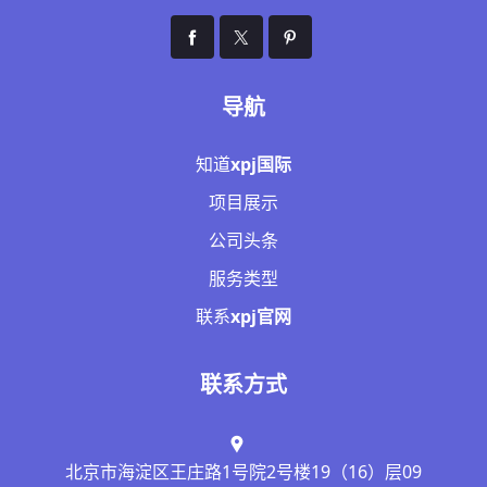
导航
知道
xpj国际
项目展示
公司头条
服务类型
联系
xpj官网
联系方式
北京市海淀区王庄路1号院2号楼19（16）层09