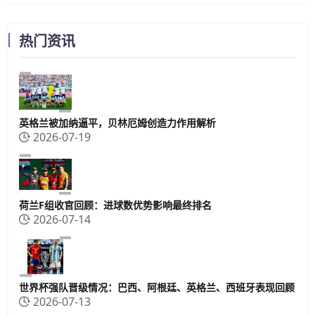
热门资讯
英格兰被加纳逼平，贝林厄姆创造力作用解析
2026-07-19
荷兰F组收官回顾：进球数优势影响最终排名
2026-07-14
世界杯强队晋级情况：巴西、阿根廷、英格兰、西班牙表现回顾
2026-07-13