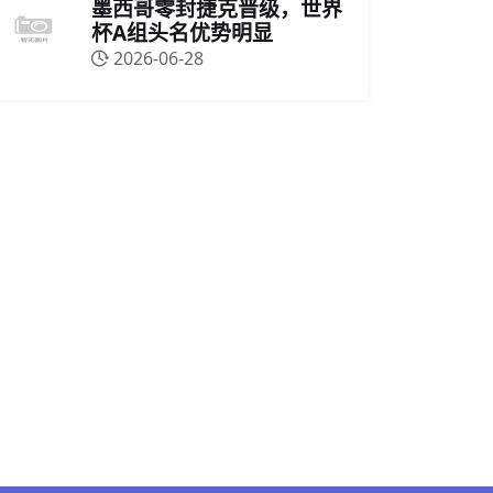
墨西哥零封捷克晋级，世界
杯A组头名优势明显
2026-06-28