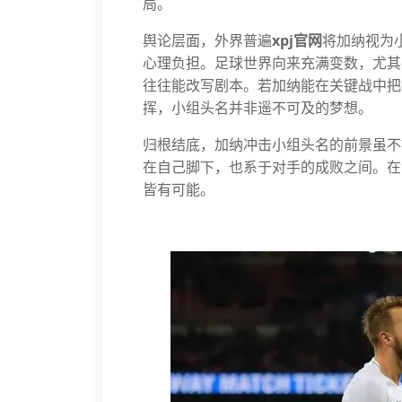
局。
舆论层面，外界普遍
xpj官网
将加纳视为
心理负担。足球世界向来充满变数，尤其
往往能改写剧本。若加纳能在关键战中把
挥，小组头名并非遥不可及的梦想。
归根结底，加纳冲击小组头名的前景虽不
在自己脚下，也系于对手的成败之间。在
皆有可能。