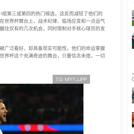
小组第三或第四的热门候选，这反而减轻了他们的
在世界杯舞台上，战术纪律、临场应变和一点运气
握住仅有的几次机会，同时限制对手核心球员的发
被广泛看好，却具备现实可能性。他们的命运掌握
世界杯这个充满奇迹的舞台，只要信念未熄，一切