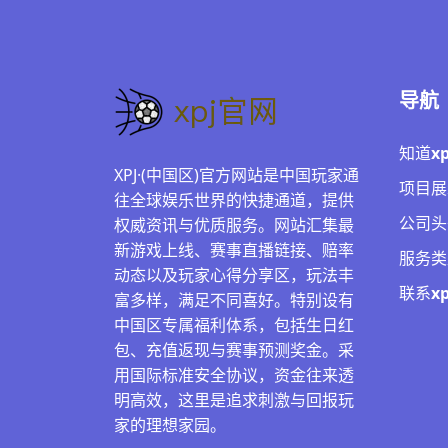
导航
知道
x
XPJ·(中国区)官方网站是中国玩家通
项目展
往全球娱乐世界的快捷通道，提供
公司头
权威资讯与优质服务。网站汇集最
新游戏上线、赛事直播链接、赔率
服务类
动态以及玩家心得分享区，玩法丰
联系
x
富多样，满足不同喜好。特别设有
中国区专属福利体系，包括生日红
包、充值返现与赛事预测奖金。采
用国际标准安全协议，资金往来透
明高效，这里是追求刺激与回报玩
家的理想家园。