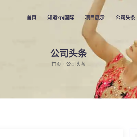
首页
知道
xpj国际
项目展示
公司头条
公司头条
首页
公司头条