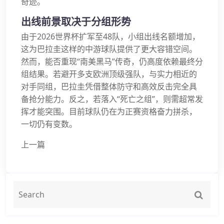
奇迹。
出线前景取决于分组形势
由于2026世界杯扩军至48队，小组出线名额增加，
这为巴拉圭这样的中游球队提供了更大容错空间。
然而，能否重现“南美黑马”传奇，仍高度依赖最终分
组结果。若避开多支欧洲顶级强队，与实力相近的
对手同组，巴拉圭凭借整体防守和高效反击完全具
备抢分能力。反之，若落入“死亡之组”，则需超常发
挥才能突围。目前球队仍在为正赛资格奋力拼杀，
一切仍有变数。
上一篇