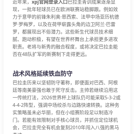
近年来，
xpj官网登录入口
巴拉圭青训成果逐渐显
现，一批年轻球员已在欧洲联赛站稳脚跟。例如效
力于意甲的前锋朱利奥·恩西索、法甲中场亚历杭德
罗·罗梅罗，以及在荷甲崭露头角的边卫阿兰·巴雷
罗，都展现出不俗潜力。这些新生代球员技术细
腻、跑动积极，有望在世界杯舞台上承担更多进攻
职责。老将与新秀的融合程度，或将决定巴拉圭能
否在48队扩军的新赛制下走得更远。
战术风格延续铁血防守
巴拉圭历来以坚韧防守著称，即便面对巴西、阿根
廷等南美豪强也敢于死守反击。主帅若继续沿用这
一传统打法，2026世界杯上球队仍可能采取5-3-2或
4-4-2阵型，强调中场绞杀与边路快速转换。这种务
实策略虽未必华丽，但在小组赛阶段足以制造冷
门。若能有效限制对手核心球员，并抓住定位球机
会，巴拉圭完全有机会复刻2010年闯入八强的黑马